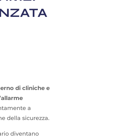
ANZATA
erno di cliniche e
’allarme
ontamente a
ne della sicurezza.
ario diventano