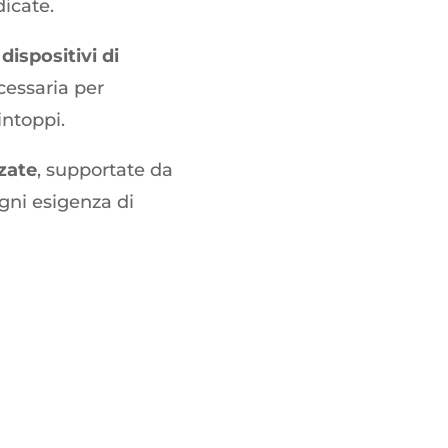
icate.
n
dispositivi di
cessaria per
intoppi.
zzate
, supportate da
gni esigenza di