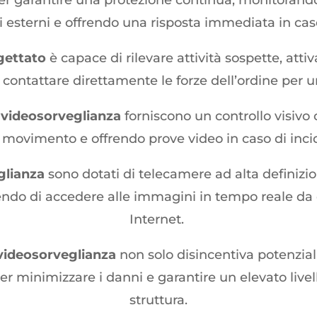
per garantire una protezione continua, monitorand
li esterni e offrendo una risposta immediata in c
gettato
è capace di rilevare attività sospette, atti
e contattare direttamente le forze dell’ordine per 
i videosorveglianza
forniscono un controllo visivo 
 movimento e offrendo prove video in caso di incide
glianza
sono dotati di telecamere ad alta definizio
endo di accedere alle immagini in tempo reale da 
Internet.
videosorveglianza
non solo disincentiva potenzia
 minimizzare i danni e garantire un elevato livello
struttura.