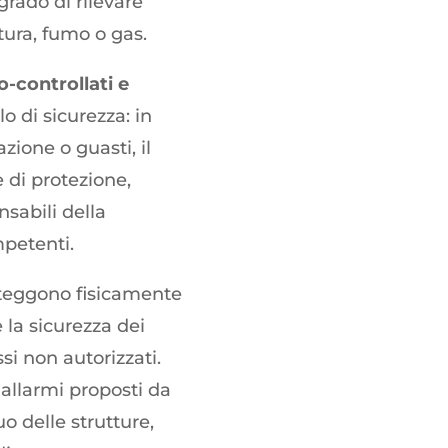
rado di rilevare
tura, fumo o gas.
o-controllati e
o di sicurezza: in
zione o guasti, il
di protezione,
nsabili della
mpetenti.
teggono fisicamente
 la sicurezza dei
si non autorizzati.
i allarmi proposti da
 delle strutture,