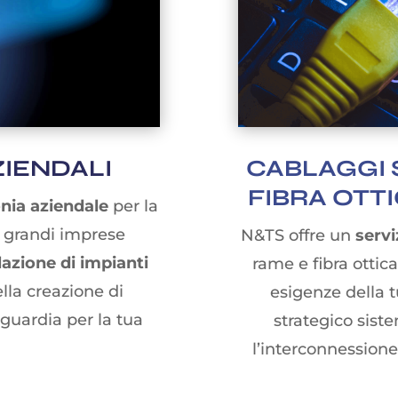
ZIENDALI
CABLAGGI 
FIBRA OTT
onia aziendale
per la
 e grandi imprese
N&TS offre un
servi
llazione di impianti
rame e fibra ottica
lla creazione di
esigenze della 
nguardia per la tua
strategico sist
l’interconnessione 