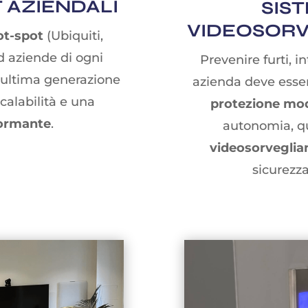
 AZIENDALI
SIS
VIDEOSORV
hot-spot
(Ubiquiti,
 aziende di ogni
Prevenire furti, i
i ultima generazione
azienda deve esse
calabilità e una
protezione mo
formante
.
autonomia, q
videosorveglia
sicurezz