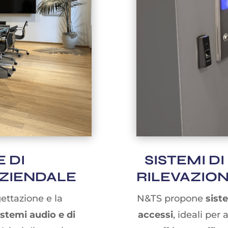
E DI
SISTEMI D
ZIENDALE
RILEVAZION
gettazione e la
N&TS propone
sist
stemi audio e di
accessi
, ideali per