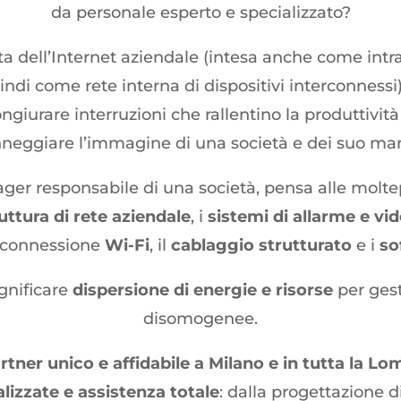
da personale esperto e specializzato?
a dell’Internet aziendale (intesa anche come intr
ndi come rete interna di dispositivi interconnessi
ngiurare interruzioni che rallentino la produttività
neggiare l’immagine di una società e dei suo mar
manager responsabile di una società, pensa alle molt
uttura di rete aziendale
, i
sistemi di allarme e vi
a connessione
Wi-Fi
, il
cablaggio strutturato
e i
so
ignificare
dispersione di energie e risorse
per gest
disomogenee.
rtner unico e affidabile a Milano e in tutta la L
izzate e assistenza totale
: dalla progettazione di