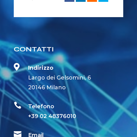
CONTATTI

Indirizzo
Largo dei Gelsomini, 6
20146 Milano

Telefono
+39 02 48376010

Email