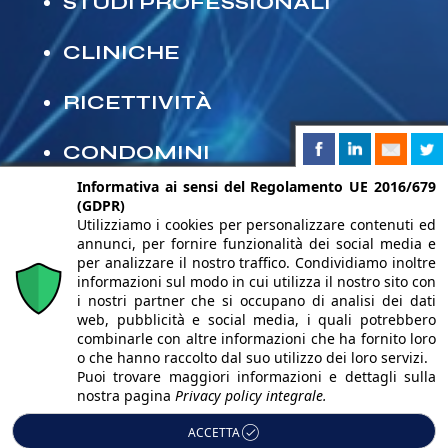
STUDI PROFESSIONALI
CLINICHE
RICETTIVITÀ
CONDOMINI
Informativa ai sensi del Regolamento UE 2016/679
(GDPR)
Utilizziamo i cookies per personalizzare contenuti ed
annunci, per fornire funzionalità dei social media e
per analizzare il nostro traffico. Condividiamo inoltre
© 2025 N&TS s.r.l.
– Largo dei Gelsomini 6 Milano 20146
|
informazioni sul modo in cui utilizza il nostro sito con
i nostri partner che si occupano di analisi dei dati
P.Iva/CF 04630220962
web, pubblicità e social media, i quali potrebbero
Iscritta alla CCIAA di REA: MI – 1762313 | Capitale Sociale
combinarle con altre informazioni che ha fornito loro
o che hanno raccolto dal suo utilizzo dei loro servizi.
Euro: 10.000,00 | PEC:
info@pec.ntelsys.it
–
Alcune
Puoi trovare maggiori informazioni e dettagli sulla
nostra pagina
Privacy policy integrale.
immagini del sito sono utilizzate su licenza di
ACCETTA
Shutterstock.com e rispettivi autori | Powered by